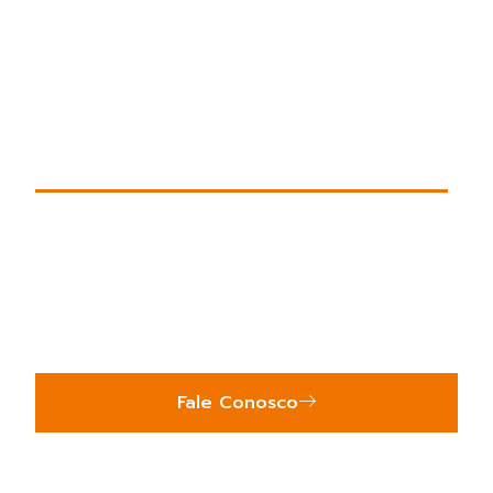
BEM VINDO A
PLASTIBEL!
Uma empresa próxima pela infinita
possibilidade de soluções.
Fale Conosco